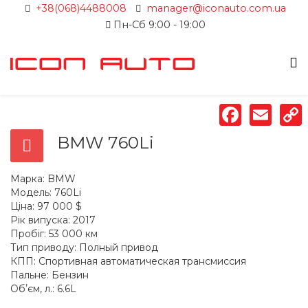
+38(068)4488008
manager@iconauto.com.ua
Пн-Сб 9:00 - 19:00
Faceb
Em
BMW 760Li
Марка:
BMW
Модель:
760Li
Ціна:
97 000 $
Рік випуска:
2017
Пробіг:
53 000 км
Тип приводу:
Полный привод
КПП:
Спортивная автоматическая трансмиссия
Пальне:
Бензин
Обʼєм, л.:
6.6L